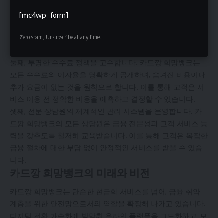
첫째, 개인정보 보호에 최선을 다하고 있습니다. 카드깡 희망
뱅크는 최신 암호화 기술을 사용하여 고객의 개인정보와 금융
[mc4wp_form]
정보를 안전하게 보호합니다. 또한, 수집된 정보는 오직 서비
스 제공 목적으로만 사용되며, 제3자에게 절대 공개되지 않습
Zero spam, Unsubscribe at any time.
니다.
둘째, 투명한 수수료 정책을 고수합니다. 카드깡 희망뱅크는
모든 수수료와 이자율을 명확하게 공개하며, 숨겨진 비용이나
추가 요금이 없는 것을 원칙으로 합니다. 이를 통해 고객은 서
비스 이용 전 정확한 비용을 예측하고 결정할 수 있습니다.
셋째, 전문 상담원의 체계적인 관리 시스템을 운영합니다. 카
드깡 희망뱅크의 모든 상담원은 금융 전문성과 고객 서비스 능
력을 갖추도록 철저히 교육받습니다. 이를 통해 고객은 복잡한
금융 절차에 대한 부담 없이 안정적인 서비스를 받을 수 있습
니다.
카드깡 희망뱅크의 미래와 비전
카드깡 희망뱅크는 단순한 현금화 서비스를 넘어, 금융 취약
계층을 위한 안전망으로서의 역할을 확장해 나가고 있습니다.
디지털 전환 가속화에 발맞춰 온라인 플랫폼을 고도화하고, 모