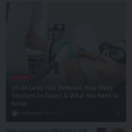
OTHERS
Diode Laser Hair Removal: How Many
Sessions to Expect & What You Need to
Know
David Bouchard
August 3, 2026
마캉스 마사지: 마사지 문화와 정보의 연결