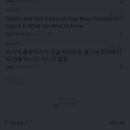
admin
December 31, 2025
OTHERS
Diode Laser Hair Removal: How Many Sessions to
Expect & What You Need to Know
David Bouchard
August 3, 2026
OTHERS
러시아 출장마사지 스킬 브랜드로 즐기는 한국에서
의 전통 러시아 마사지 힐링
admin
January 3, 2026
- Advertisment -
Travel
View All