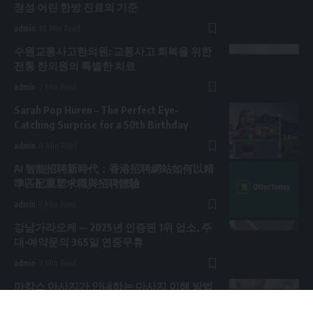
정성 어린 한방 진료의 기준
admin
10 Min Read
수원교통사고한의원: 교통사고 회복을 위한
전통 한의원의 특별한 치료
admin
7 Min Read
Sarah Pop Huren – The Perfect Eye-
Catching Surprise for a 50th Birthday
admin
4 Min Read
AI 智能招聘新時代：香港招聘網站如何以精
準匹配重塑求職與招聘體驗
admin
7 Min Read
강남가라오케 — 2025년 인증된 1위 업소, 주
대·예약문의 365일 연중무휴
admin
7 Min Read
마캉스 마사지가 안내하는 마사지 이해 방법
admin
10 Min Read